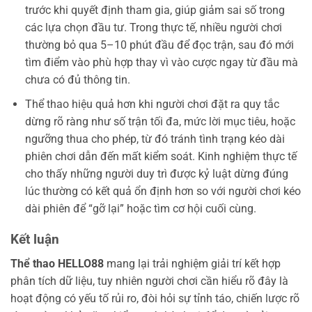
trước khi quyết định tham gia, giúp giảm sai số trong
các lựa chọn đầu tư. Trong thực tế, nhiều người chơi
thường bỏ qua 5–10 phút đầu để đọc trận, sau đó mới
tìm điểm vào phù hợp thay vì vào cược ngay từ đầu mà
chưa có đủ thông tin.
Thể thao hiệu quả hơn khi người chơi đặt ra quy tắc
dừng rõ ràng như số trận tối đa, mức lời mục tiêu, hoặc
ngưỡng thua cho phép, từ đó tránh tình trạng kéo dài
phiên chơi dẫn đến mất kiểm soát. Kinh nghiệm thực tế
cho thấy những người duy trì được kỷ luật dừng đúng
lúc thường có kết quả ổn định hơn so với người chơi kéo
dài phiên để “gỡ lại” hoặc tìm cơ hội cuối cùng.
Kết luận
Thể thao HELLO88
mang lại trải nghiệm giải trí kết hợp
phân tích dữ liệu, tuy nhiên người chơi cần hiểu rõ đây là
hoạt động có yếu tố rủi ro, đòi hỏi sự tỉnh táo, chiến lược rõ