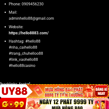
Phone: 0909456230
Mail:
adminhello88@gmail.com
Website:
https://hello8883.com/
Hashtag: #hello88
#nha_caihello88
#trang_chuhelloo88
#link_vaohello88
#hello88casino
[backlinks_footer]
Copyright 2026 ©
Flatsome Theme