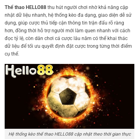
Thể thao HELLO88
thu hút người chơi nhờ khả năng cập
nhật dữ liệu nhanh, hệ thống kèo đa dạng, giao diện dễ sử
dụng, giúp cược thủ tiếp cận thông tin trận đấu rõ ràng
hơn, đồng thời hỗ trợ người mới làm quen nhanh với cách
đọc tỷ lệ, còn dân chơi cá cược lâu năm có thể khai thác
dữ liệu để tối ưu quyết định đặt cược trong từng thời điểm
cụ thể.
Hệ thống kèo thể thao HELLO88 cập nhật theo thời gian thực